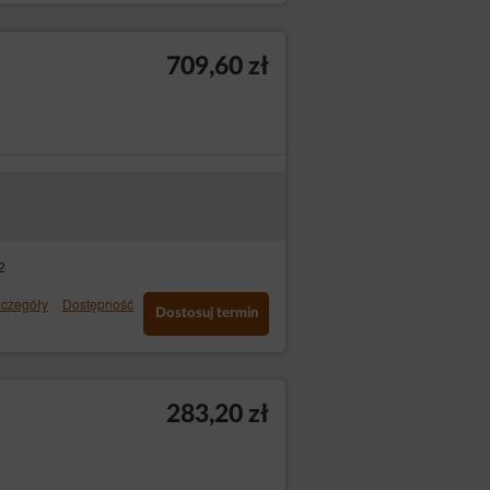
ie uzasadnionych celach administratora,
ch dokonuje oceny istnienia ważnych
709,60 zł
tórych dane dotyczą, lub podstaw do
 będą ważniejsze od interesów
ch dokonane przed cofnięciem zgody
stratora danych osobowych w celu, w
jąc podane dane kontaktowe, z
2
ony Danych Osobowych z siedzibą w
czegóły
Dostępność
Dostosuj termin
283,20 zł
ny danych Administratora za pomocą