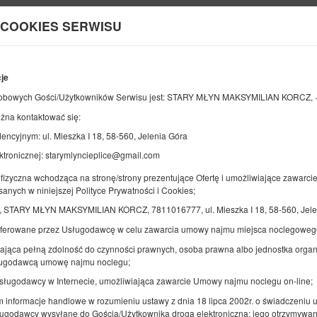
 COOKIES SERWISU
Informacje o nas
cje
KONIEC
LICZBA OSÓB
2
obowych Gości/Użytkowników Serwisu jest: STARY MŁYN MAKSYMILIAN KORCZ, 
15
SIERPNIA
2026
OS.
żna kontaktować się:
ncyjnym: ul. Mieszka I 18, 58-560, Jelenia Góra
ktronicznej: starymlyncieplice@gmail.com
Doprecyzuj rezerwację
Potwierdź rezerwację
fizyczna wchodząca na stronę/strony prezentujące Ofertę i umożliwiające zawarci
sanych w niniejszej Polityce Prywatności i Cookies;
z, STARY MŁYN MAKSYMILIAN KORCZ, 7811016777, ul. Mieszka I 18, 58-560, Jele
(03) Pokój 2-osob
oferowane przez Usługodawcę w celu zawarcia umowy najmu miejsca noclegoweg
zabytkowym Stary
ająca pełną zdolność do czynności prawnych, osoba prawna albo jednostka organi
sługodawcą umowę najmu noclegu;
Młynie
Usługodawcy w Internecie, umożliwiająca zawarcie Umowy najmu noclegu on-line;
Dostępna liczba: 1
ym informacje handlowe w rozumieniu ustawy z dnia 18 lipca 2002r. o świadczeniu us
2
2 osoby
pow. 20,00 m
ugodawcy wysyłane do Gościa/Użytkownika drogą elektroniczną; jego otrzymywan