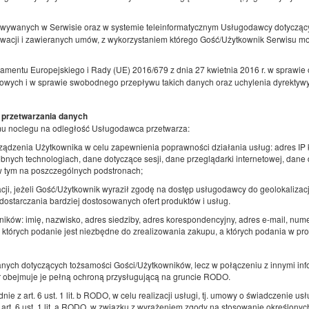
1 łóżko podwójne (Double)
owywanych w Serwisie oraz w systemie teleinformatycznym Usługodawcy dotycząc
rwacji i zawieranych umów, z wykorzystaniem którego Gość/Użytkownik Serwisu m
Opłata uzdrowiskowa
Opłat
486,40 zł
amentu Europejskiego i Rady (UE) 2016/679 z dnia 27 kwietnia 2016 r. w sprawie 
wych i w sprawie swobodnego przepływu takich danych oraz uchylenia dyrektywy
2 osoby / 2 noce
 przetwarzania danych
mu noclegu na odległość Usługodawca przetwarza:
rządzenia Użytkownika w celu zapewnienia poprawności działania usług: adres IP 
bnych technologiach, dane dotyczące sesji, dane przeglądarki internetowej, dane
 w tym na poszczególnych podstronach;
cji, jeżeli Gość/Użytkownik wyraził zgodę na dostęp usługodawcy do geolokalizacji.
ostarczania bardziej dostosowanych ofert produktów i usług.
ków: imię, nazwisko, adres siedziby, adres korespondencyjny, adres e-mail, num
 których podanie jest niezbędne do zrealizowania zakupu, a których podania w 
danych dotyczących tożsamości Gości/Użytkowników, lecz w połączeniu z innymi i
or obejmuje je pełną ochroną przysługującą na gruncie RODO.
ie z art. 6 ust. 1 lit. b RODO, w celu realizacji usługi, tj. umowy o świadczenie u
rt. 6 ust. 1 lit. a RODO, w związku z wyrażeniem zgody na stosowanie określonyc