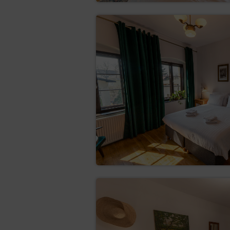
przetwarzane w sposób
do sprzeciwu (art. 21
z przyczyn związanych z
prawnie uzasadnionych 
ustalenia, dochodzenia 
administratora, Adminis
w ka
do cofnięcia zgody
nadal pozostanie zgodn
którym zgoda ta został
Aby skorzystać z wyżej wymie
Administratorem danych i poi
Prezes Urzędu Ochrony Danych
Osoba, której dane dotyczą, ma p
Warszawie, ul. Stawki 2, z którym
listownie: ul. Stawki 2, 00-1
przez elektroniczną skrzynkę 
infolinia: 606-950-0000.
Inspektor Ochrony Danych
W każdym przypadku osoba, której