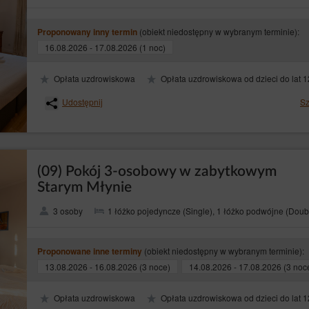
adres Administratora danych, podany w dziale I punkcie 2 niniejszej Polityki Prywa
(obiekt niedostępny w wybranym terminie):
Proponowany inny termin
e być uzupełniana lub uaktualniana zgodnie z bieżącymi potrzebami Administratora
16.08.2026 - 17.08.2026 (1 noc)
Opłata uzdrowiskowa
Opłata uzdrowiskowa od dzieci do lat 1
yskiwania informacji o Gościach, Użytkownikach Serwisu i ich zachowaniu w następ
Udostępnij
Sz
rowadzone w formularzach informacje w celach wynikających z funkcji konkretneg
rządzeniach końcowych pliki cookies (tzw. „
”);
ciasteczka
gów serwera www przez operatora hostingowego Sklepu internetowego (konieczn
informatyczne, w szczególności pliki tekstowe, które są przechowywane w urząd
(09) Pokój 3-osobowy w zabytkowym
ania ze strony Serwisu. Cookies zazwyczaj zawierają nazwę strony internetowej, z
Starym Młynie
 unikalny numer.
kies wyłącznie po wyrażeniu przez Gościa/Użytkownika Serwisu uprzedniej zgody 
3 osoby
1 łóżko pojedyncze (Single), 1 łóżko podwójne (Doub
szystkich plików cookies następuje poprzez kliknięcie przycisku: „Zgadzam się, ch
 z plików cookies przez Serwis albo poprzez zamknięcie tego komunikatu.
(obiekt niedostępny w wybranym terminie):
Proponowane inne terminy
zednim punkcie, może obejmować wyłącznie wybrane pliki cookies. W takim przy
ia plików cookies”, dostępnej w komunikacie o korzystaniu z plików cookies przez 
13.08.2026 - 16.08.2026 (3 noce)
14.08.2026 - 17.08.2026 (3 noc
ga, że wyłączenie obsługi plików cookies niezbędnych dla procesów uwierzytelnia
ka Serwisu może utrudnić, a w skrajnych przypadkach może uniemożliwić korzystan
Opłata uzdrowiskowa
Opłata uzdrowiskowa od dzieci do lat 1
su nie wyraża zgody na korzystanie przez Serwis z plików cookies, może skorzysta