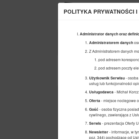
POLITYKA PRYWATNOŚCI I
Administrator danych oraz defini
POCZĄTEK
os
Administratorem danych
13
SIERPNIA
2026
Z Administratorem danych mo
pod adresem koresponde
pod adresem poczty ele
Wybierz ofertę
- osoba 
Użytkownik Serwisu
usług lub funkcjonalności opi
- Michał Korc
Usługodawca
- miejsce noclegowe 
Oferta
- osoba fizyczna posiad
Gość
cywilnego, zawierająca z U
- prezentacja Oferty 
Serwis
- informacje, w t
Newsletter
poz. 344) pochodzące od Usł