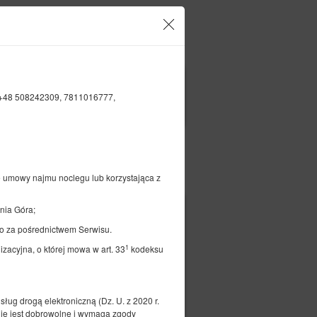
Twoje konto i rezerwacje
PL
zł
|
+48 508242309, 7811016777,
FILTRY
Opłać
e umowy najmu noclegu lub korzystająca z
nia Góra;
owy w
o za pośrednictwem Serwisu.
m
1
zacyjna, o której mowa w art. 33
kodeksu
ług drogą elektroniczną (Dz. U. z 2020 r.
1 sypialnia
ie jest dobrowolne i wymaga zgody