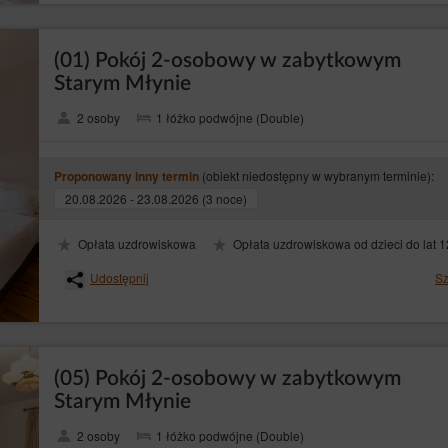
 zautomatyzowany;
– wniesienia sprzeciwu wobec przetwarzania jej danych osobowych w prawn
 RODO)
 jej szczególną sytuacją, w tym wobec profilowania. Wówczas Administrator dany
(01) Pokój 2-osobowy w zabytkowym
podstaw do przetwarzania, nadrzędnych wobec interesów, praw i wolności osób, k
Starym Młynie
lub obrony roszczeń. Jeżeli zgodnie z oceną interesy osoby, której dane dotyczą,
trator danych będzie zobowiązany zaprzestać przetwarzania danych w tych celach;
2 osoby
1 łóżko podwójne (Double)
żdym momencie i bez podawania przyczyny, lecz przetwarzanie danych osobowy
e z prawem. Cofnięcie zgody spowoduje zaprzestanie przetwarzania przez Admini
a wyrażona.
(obiekt niedostępny w wybranym terminie):
Proponowany inny termin
nionych praw, osoba, której dane dotyczą, powinna skontaktować się, wykorzystu
20.08.2026 - 23.08.2026 (3 noce)
nformować go, z którego prawa i w jakim zakresie chce skorzystać.
Opłata uzdrowiskowa
Opłata uzdrowiskowa od dzieci do lat 1
 Osobowych
rawo wnieść skargę do organu nadzoru, którym w Polsce jest Prezes Urzędu Ochr
Udostępnij
Sz
 można kontaktować się w następujący sposób:
93 Warszawa;
podawczą dostępną na stronie: https://www.uodo.gov.pl/pl/p/kontakt ;
(05) Pokój 2-osobowy w zabytkowym
Starym Młynie
 dane dotyczą, może również skontaktować się bezpośrednio z inspektorem ochro
2 osoby
1 łóżko podwójne (Double)