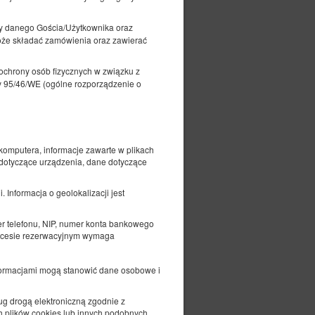
y danego Gościa/Użytkownika oraz
oże składać zamówienia oraz zawierać
a uzdrowiskowa od dzieci do lat 12
ochrony osób fizycznych w związku z
 95/46/WE (ogólne rozporządzenie o
komputera, informacje zawarte w plikach
 dotyczące urządzenia, dane dotyczące
 Informacja o geolokalizacji jest
er telefonu, NIP, numer konta bankowego
procesie rezerwacyjnym wymaga
nformacjami mogą stanowić dane osobowe i
sług drogą elektroniczną zgodnie z
h plików cookies lub innych podobnych