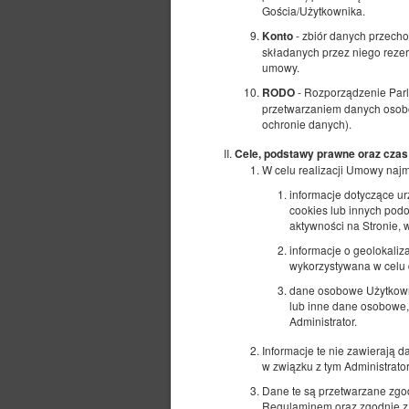
Gościa/Użytkownika.
- zbiór danych przech
Konto
składanych przez niego reze
umowy.
- Rozporządzenie Parl
RODO
przetwarzaniem danych osobo
ochronie danych).
Cele, podstawy prawne oraz czas
W celu realizacji Umowy naj
informacje dotyczące u
cookies lub innych podo
aktywności na Stronie,
informacje o geolokaliza
wykorzystywana w celu d
dane osobowe Użytkowni
lub inne dane osobowe,
Administrator.
Informacje te nie zawierają 
w związku z tym Administrat
Dane te są przetwarzane zgodn
Regulaminem oraz zgodnie z a